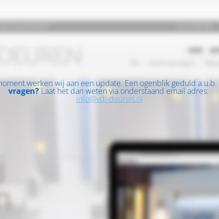
moment werken wij aan een update. Een ogenblik geduld a.u.b.
vragen?
Laat het dan weten via onderstaand email adres:
info@vdi-deuren.nl