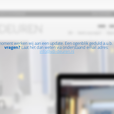
moment werken wij aan een update. Een ogenblik geduld a.u.b.
vragen?
Laat het dan weten via onderstaand email adres:
info@vdi-deuren.nl