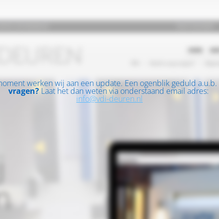
moment werken wij aan een update. Een ogenblik geduld a.u.b.
vragen?
Laat het dan weten via onderstaand email adres:
info@vdi-deuren.nl