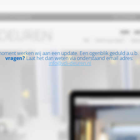
moment werken wij aan een update. Een ogenblik geduld a.u.b.
vragen?
Laat het dan weten via onderstaand email adres:
info@vdi-deuren.nl