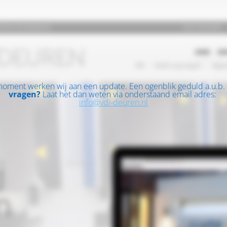
moment werken wij aan een update. Een ogenblik geduld a.u.b.
vragen?
Laat het dan weten via onderstaand email adres:
info@vdi-deuren.nl