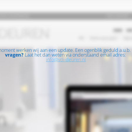
moment werken wij aan een update. Een ogenblik geduld a.u.b.
vragen?
Laat het dan weten via onderstaand email adres:
info@vdi-deuren.nl