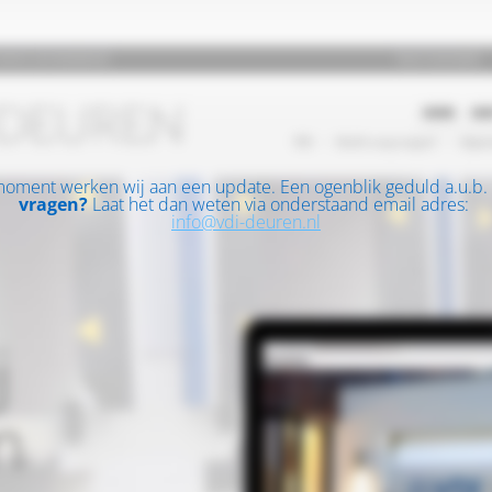
moment werken wij aan een update. Een ogenblik geduld a.u.b.
vragen?
Laat het dan weten via onderstaand email adres:
info@vdi-deuren.nl