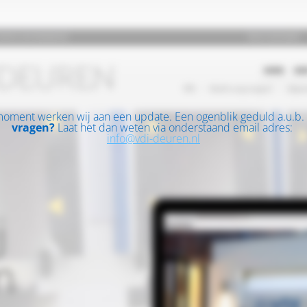
moment werken wij aan een update. Een ogenblik geduld a.u.b.
vragen?
Laat het dan weten via onderstaand email adres:
info@vdi-deuren.nl