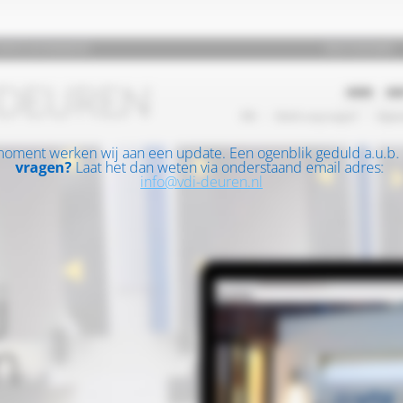
moment werken wij aan een update. Een ogenblik geduld a.u.b.
vragen?
Laat het dan weten via onderstaand email adres:
info@vdi-deuren.nl