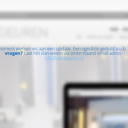
moment werken wij aan een update. Een ogenblik geduld a.u.b.
vragen?
Laat het dan weten via onderstaand email adres:
info@vdi-deuren.nl