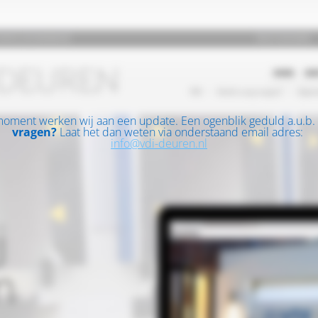
moment werken wij aan een update. Een ogenblik geduld a.u.b.
vragen?
Laat het dan weten via onderstaand email adres:
info@vdi-deuren.nl