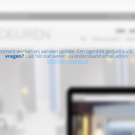
moment werken wij aan een update. Een ogenblik geduld a.u.b.
vragen?
Laat het dan weten via onderstaand email adres:
info@vdi-deuren.nl