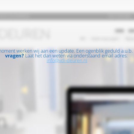
moment werken wij aan een update. Een ogenblik geduld a.u.b.
vragen?
Laat het dan weten via onderstaand email adres:
info@vdi-deuren.nl