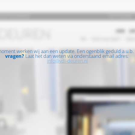
moment werken wij aan een update. Een ogenblik geduld a.u.b.
vragen?
Laat het dan weten via onderstaand email adres:
info@vdi-deuren.nl