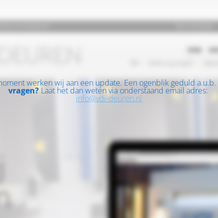
moment werken wij aan een update. Een ogenblik geduld a.u.b.
vragen?
Laat het dan weten via onderstaand email adres:
info@vdi-deuren.nl