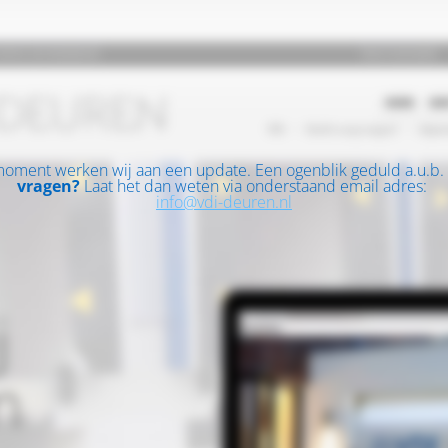
moment werken wij aan een update. Een ogenblik geduld a.u.b.
vragen?
Laat het dan weten via onderstaand email adres:
info@vdi-deuren.nl