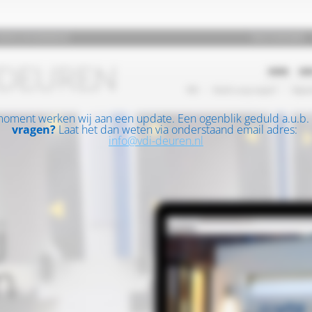
moment werken wij aan een update. Een ogenblik geduld a.u.b.
vragen?
Laat het dan weten via onderstaand email adres:
info@vdi-deuren.nl