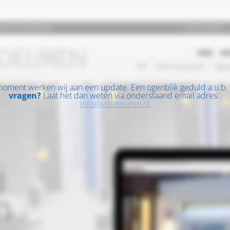
moment werken wij aan een update. Een ogenblik geduld a.u.b.
vragen?
Laat het dan weten via onderstaand email adres:
info@vdi-deuren.nl