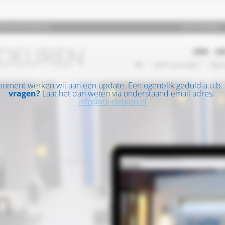
moment werken wij aan een update. Een ogenblik geduld a.u.b.
vragen?
Laat het dan weten via onderstaand email adres:
info@vdi-deuren.nl