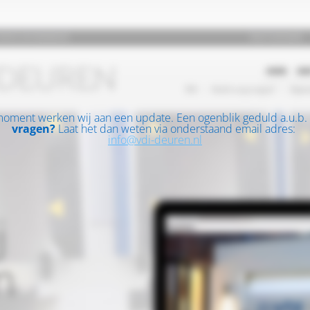
moment werken wij aan een update. Een ogenblik geduld a.u.b.
vragen?
Laat het dan weten via onderstaand email adres:
info@vdi-deuren.nl