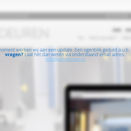
moment werken wij aan een update. Een ogenblik geduld a.u.b.
vragen?
Laat het dan weten via onderstaand email adres:
info@vdi-deuren.nl