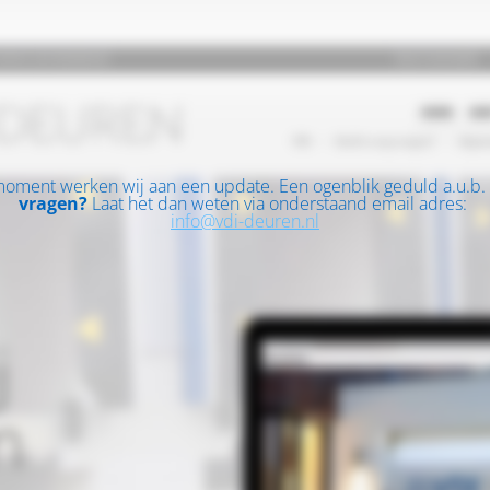
moment werken wij aan een update. Een ogenblik geduld a.u.b.
vragen?
Laat het dan weten via onderstaand email adres:
info@vdi-deuren.nl