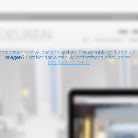
moment werken wij aan een update. Een ogenblik geduld a.u.b.
vragen?
Laat het dan weten via onderstaand email adres:
info@vdi-deuren.nl