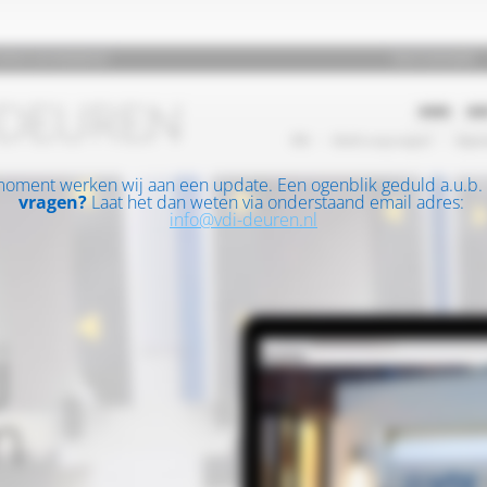
moment werken wij aan een update. Een ogenblik geduld a.u.b.
vragen?
Laat het dan weten via onderstaand email adres:
info@vdi-deuren.nl