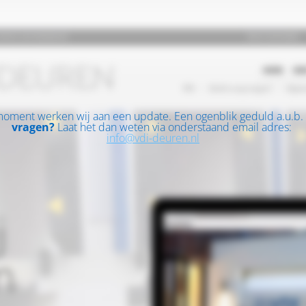
moment werken wij aan een update. Een ogenblik geduld a.u.b.
vragen?
Laat het dan weten via onderstaand email adres:
info@vdi-deuren.nl