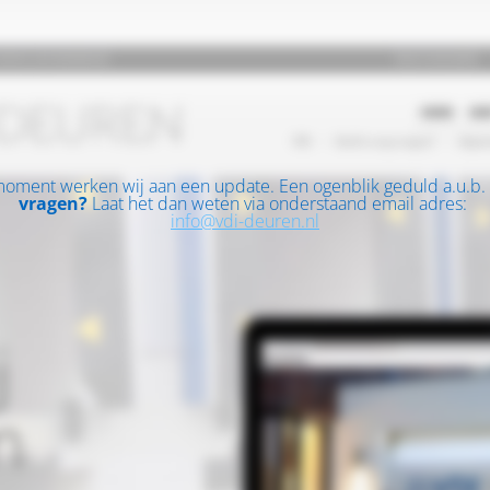
moment werken wij aan een update. Een ogenblik geduld a.u.b.
vragen?
Laat het dan weten via onderstaand email adres:
info@vdi-deuren.nl