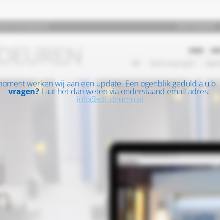
moment werken wij aan een update. Een ogenblik geduld a.u.b.
vragen?
Laat het dan weten via onderstaand email adres:
info@vdi-deuren.nl