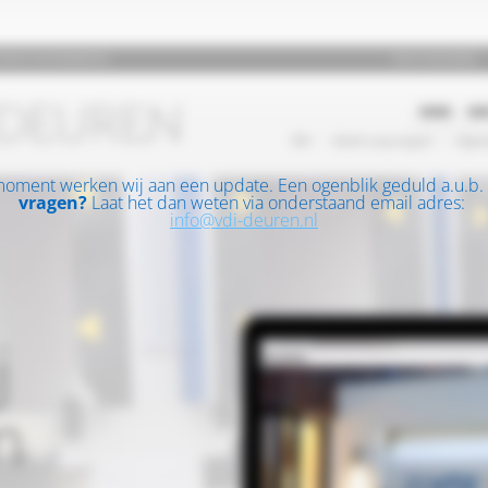
moment werken wij aan een update. Een ogenblik geduld a.u.b.
vragen?
Laat het dan weten via onderstaand email adres:
info@vdi-deuren.nl