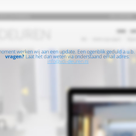
moment werken wij aan een update. Een ogenblik geduld a.u.b.
vragen?
Laat het dan weten via onderstaand email adres:
info@vdi-deuren.nl