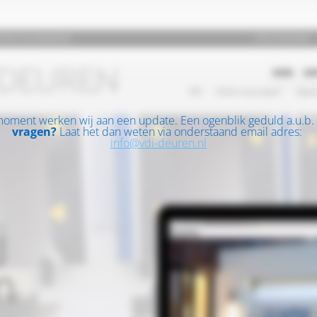
moment werken wij aan een update. Een ogenblik geduld a.u.b.
vragen?
Laat het dan weten via onderstaand email adres:
info@vdi-deuren.nl