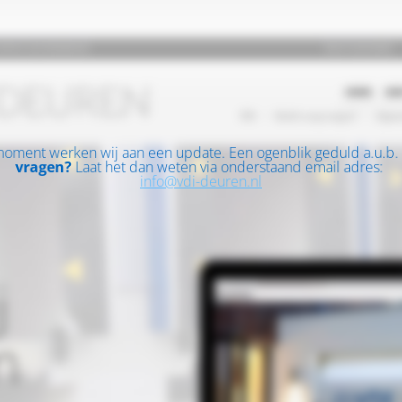
moment werken wij aan een update. Een ogenblik geduld a.u.b.
vragen?
Laat het dan weten via onderstaand email adres:
info@vdi-deuren.nl