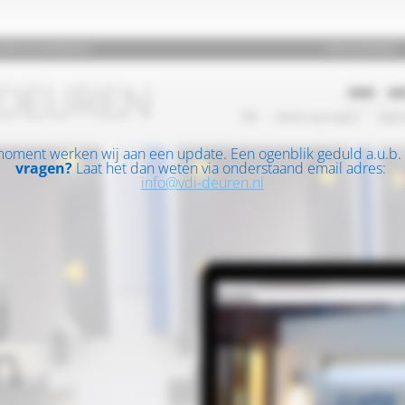
moment werken wij aan een update. Een ogenblik geduld a.u.b.
vragen?
Laat het dan weten via onderstaand email adres:
info@vdi-deuren.nl