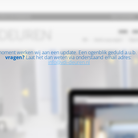
moment werken wij aan een update. Een ogenblik geduld a.u.b.
vragen?
Laat het dan weten via onderstaand email adres:
info@vdi-deuren.nl