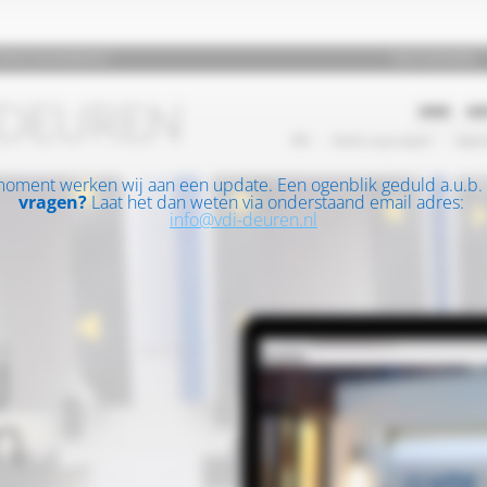
moment werken wij aan een update. Een ogenblik geduld a.u.b.
vragen?
Laat het dan weten via onderstaand email adres:
info@vdi-deuren.nl