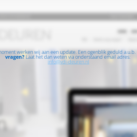
moment werken wij aan een update. Een ogenblik geduld a.u.b.
vragen?
Laat het dan weten via onderstaand email adres:
info@vdi-deuren.nl